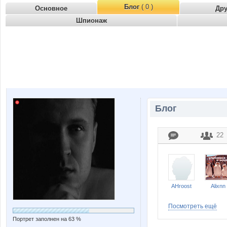
Блог
( 0 )
Основное
Др
Шпионаж
Блог
22
AHroost
Alixnn
Посмотреть ещё
Портрет заполнен на 63 %