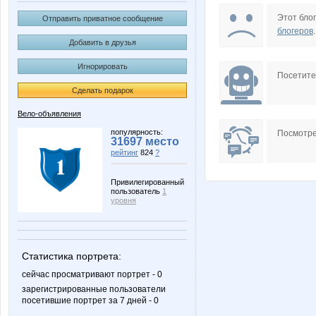
Tess@
Zit
Этот блог
Отправить приватное сообщение
блогеров
.
Добавить в друзья
Игнорировать
КрыльяОтвалились
Ле
Посетит
Сделать подарок
Вело-объявления
популярность:
Посмотре
31697 место
рейтинг
824
?
Привилегированный
пользователь
1
уровня
Статистика портрета:
сейчас просматривают портрет - 0
зарегистрированные пользователи
посетившие портрет за 7 дней - 0